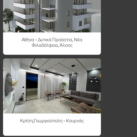
Αθήνα - Δυτικά Προάστια, Νέα
Φιλαδέλφεια, Άλσος
Κρήτη,Γεωργιούπολη - Κουρνάς