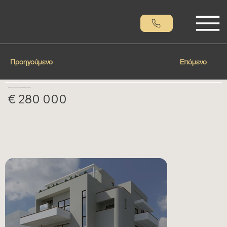
Προηγούμενο
Επόμενο
Διαμέρισμα προς πώληση στην περιοχή: Νέα Φιλαδέλφεια - Άλσος
€ 280 000