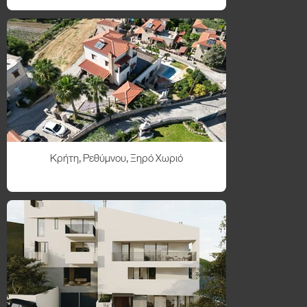
Κρήτη, Ρεθύμνου, Ξηρό Χωριό