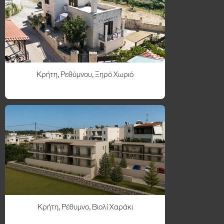
Κρήτη, Ρεθύμνου, Ξηρό Χωριό
Κρήτη, Ρέθυμνο, Βιολί Χαράκι