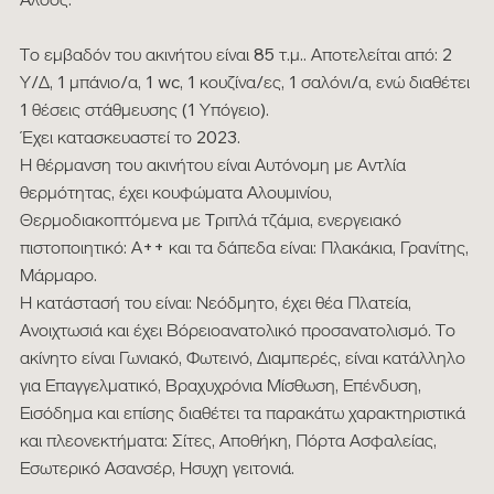
Το εμβαδόν του ακινήτου είναι 85 τ.μ.. Αποτελείται από: 2
Υ/Δ, 1 μπάνιο/α, 1 wc, 1 κουζίνα/ες, 1 σαλόνι/α, ενώ διαθέτει
1 θέσεις στάθμευσης (1 Υπόγειο).
Έχει κατασκευαστεί το 2023.
Η θέρμανση του ακινήτου είναι Αυτόνομη με Αντλία
θερμότητας, έχει κουφώματα Αλουμινίου,
Θερμοδιακοπτόμενα με Tριπλά τζάμια, ενεργειακό
πιστοποιητικό: Α++ και τα δάπεδα είναι: Πλακάκια, Γρανίτης,
Μάρμαρο.
Η κατάστασή του είναι: Νεόδμητο, έχει θέα Πλατεία,
Ανοιχτωσιά και έχει Βόρειοανατολικό προσανατολισμό. Το
ακίνητο είναι Γωνιακό, Φωτεινό, Διαμπερές, είναι κατάλληλο
για Επαγγελματικό, Βραχυχρόνια Μίσθωση, Επένδυση,
Εισόδημα και επίσης διαθέτει τα παρακάτω χαρακτηριστικά
και πλεονεκτήματα: Σίτες, Αποθήκη, Πόρτα Ασφαλείας,
Εσωτερικό Ασανσέρ, Ησυχη γειτονιά.