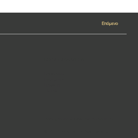
Επόμενο
ΚΟΙΝΩΝΙΚΑ ΜΕΣΑ
Facebook
Instagram
Linkedin
Tik-tok
Όροι χρήσης & Πολιτική απορρήτου
© 2024 by Quality Real Estate