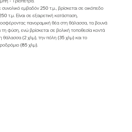
μπη - Τριοπετρά.
 συνολικό εμβαδόν 250 τ.μ., βρίσκεται σε οικόπεδο
250 τ.μ. Είναι σε εξαιρετική κατάσταση,
οσφέροντας πανοραμική θέα στη θάλασσα, τα βουνά
ι τη φύση, ενώ βρίσκεται σε βολική τοποθεσία κοντά
η θάλασσα (2 χλμ), την πόλη (35 χλμ) και το
ροδρόμιο (85 χλμ).