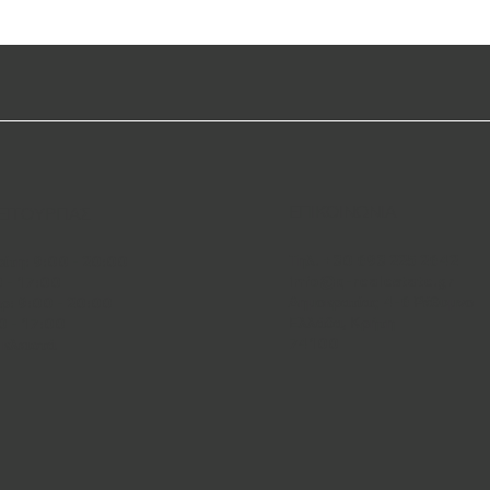
ΕΠΙΚΟΙΝΩΝΙΑ
ΕΙΤΟΥΡΓΙΑΣ
Τηλ. +30 693 225 2642
ρίτη: 9:00 - 20:00
info@q-realestate.gr
0 - 17:00
Δημοκρατίας 4-6 Ρέθυμνο
ρ: 9:00 - 20:00
Ελλάδα, Κρήτη
0
-
17:00
74100
 κλειστά