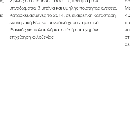
ες,
2 βίλες σε οικόπεδο 1 000 τ.μ., καθεμία με 4
Λά
υπνοδωμάτια, 3 μπάνια και υψηλής ποιότητας ανέσεις.
Με
ας
Κατασκευασμένες το 2014, σε εξαιρετική κατάσταση,
4.
ή
εκπληκτική θέα και μοναδικά χαρακτηριστικά.
πρ
Ιδανικές για πολυτελή κατοικία ή επιτυχημένη
κα
επιχείρηση φιλοξενίας.
στ
αε