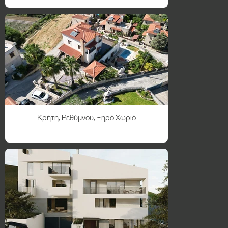
Κρήτη, Ρεθύμνου, Ξηρό Χωριό