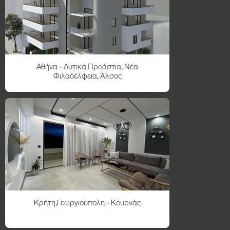
Αθήνα - Δυτικά Προάστια, Νέα
Φιλαδέλφεια, Άλσος
Κρήτη,Γεωργιούπολη - Κουρνάς