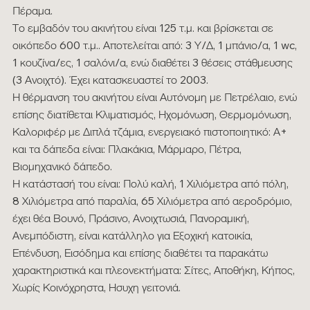
Πέραμα.
Το εμβαδόν του ακινήτου είναι 125 τ.μ. και βρίσκεται σε
οικόπεδο 600 τ.μ.. Αποτελείται από: 3 Υ/Δ, 1 μπάνιο/α, 1 wc,
1 κουζίνα/ες, 1 σαλόνι/α, ενώ διαθέτει 3 θέσεις στάθμευσης
(3 Ανοιχτό). Έχει κατασκευαστεί το 2003.
Η θέρμανση του ακινήτου είναι Αυτόνομη με Πετρέλαιο, ενώ
επίσης διατίθεται Κλιματισμός, Ηχομόνωση, Θερμομόνωση,
Καλοριφέρ με Διπλά τζάμια, ενεργειακό πιστοποιητικό: Α+
και τα δάπεδα είναι: Πλακάκια, Μάρμαρο, Πέτρα,
Βιομηχανικό δάπεδο.
Η κατάστασή του είναι: Πολύ καλή, 1 Χιλιόμετρα από πόλη,
8 Χιλιόμετρα από παραλία, 65 Χιλιόμετρα από αεροδρόμιο,
έχει θέα Βουνό, Πράσινο, Ανοιχτωσιά, Πανοραμική,
Ανεμπόδιστη, είναι κατάλληλο για Εξοχική κατοικία,
Επένδυση, Εισόδημα και επίσης διαθέτει τα παρακάτω
χαρακτηριστικά και πλεονεκτήματα: Σίτες, Αποθήκη, Κήπος,
Χωρίς Κοινόχρηστα, Ησυχη γειτονιά.