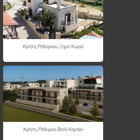
Κρήτη, Ρεθύμνου, Ξηρό Χωριό
Κρήτη, Ρέθυμνο, Βιολί Χαράκι