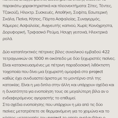
παρακάτω χαρακτηριστικά και πλεονεκτήματα: Σίτες, Τέντες,
Τζακούζι, Ηλεκτρ. Συσκευές, Αποθήκη, Σοφίτα, Εσωτερική
Σκάλα, Πισίνα, Κήπος, Πόρτα Ασφαλείας, Συναγερμός,
Κάμερες Ασφαλείας, Ανιχνευτής καπνού, Χωρίς Κοινόχρηστα,
Δορυφορική, Τριφασικό Ρεύμα, Ησυχη γειτονιά, Ηλεκτρικά
ρολά.
Δύο καταπληκτικές πέτρινες βίλες συνολικού εμβαδού 422
τετραγωνικών σε 1000 m οικόπεδο με δύο ξεχωριστές πισίνες.
Είναι κατασκευασμένες με πέτρινη παραδοσιακή λιθόκτιστη
τοιχοποιία που δίνει μια ξεχωριστή ομορφιά στο project
καθώς έχει συνδυαστεί άριστα με το μοντέρνο στιλ της
κατοικίας. Είναι η μια διπλα στην άλλη και υπάρχουν σχέδια και
η δυνατότητα για ενοποίηση τους σε μεγαλύτερη βίλα αν ο
ενδιαφερόμενος αγοραστής το επιθυμεί.
Στα σχέδια ενοποίησης που υπάρχουν η μία από τις δύο
πισίνες μετατρέπετε σε θερμαινόμενη για το χειμώνα και το
κόστος μετατροπής του project το οποίο αναλαμβάνει ο