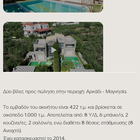
_
Δύο βίλες προς πώληση στην περιοχή: Αρκάδι - Μαγνησία.
Το εμβαδόν του ακινήτου είναι 422 τ.μ. και βρίσκεται σε
οικόπεδο 1.000 τ.μ.. Αποτελείται από: 8 Υ/Δ, 6 μπάνιο/α, 2
κουζίνα/ες, 2 σαλόνι/α, ενώ διαθέτει 8 θέσεις στάθμευσης (8
GALLERY
Ανοιχτό).
Έχει κατασκευαστεί το 2014.