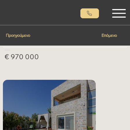
Προηγούμενο
Επόμενο
Δύο βίλες στην Μαγνησία
€ 970 000​