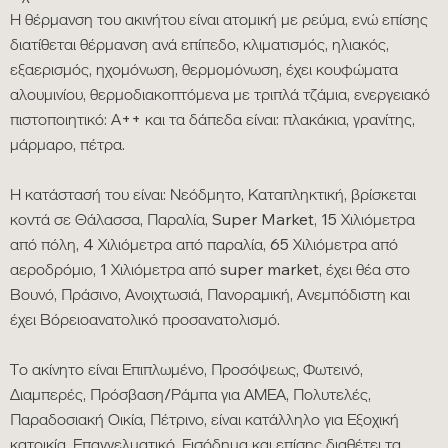
Η θέρμανση του ακινήτου είναι ατομική με ρεύμα, ενώ επίσης
διατίθεται θέρμανση ανά επίπεδο, κλιματισμός, ηλιακός,
εξαερισμός, ηχομόνωση, θερμομόνωση, έχει κουφώματα
αλουμινίου, θερμοδιακοπτόμενα με τριπλά τζάμια, ενεργειακό
πιστοποιητικό: Α++ και τα δάπεδα είναι: πλακάκια, γρανίτης,
μάρμαρο, πέτρα.
Η κατάστασή του είναι: Νεόδμητο, Καταπληκτική, βρίσκεται
κοντά σε Θάλασσα, Παραλία, Super Market, 15 Χιλιόμετρα
από πόλη, 4 Χιλιόμετρα από παραλία, 65 Χιλιόμετρα από
αεροδρόμιο, 1 Χιλιόμετρα από super market, έχει θέα στο
Βουνό, Πράσινο, Ανοιχτωσιά, Πανοραμική, Ανεμπόδιστη και
έχει Βόρειοανατολικό προσανατολισμό.
Το ακίνητο είναι Επιπλωμένο, Προσόψεως, Φωτεινό,
Διαμπερές, Πρόσβαση/Ράμπα για ΑΜΕΑ, Πολυτελές,
Παραδοσιακή Οικία, Πέτρινο, είναι κατάλληλο για Εξοχική
κατοικία, Επαγγελματικό, Εισόδημα και επίσης διαθέτει τα