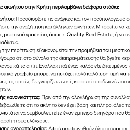
άς ακινήτου στην Κρήτη περιλαμβάνει διάφορα στάδια:
νήτου:
 Προσδιορίστε τις ανάγκες και τον προϋπολογισμό σα
νήστε την αναζήτηση κατάλληλων ακινήτων. Μπορείτε να χρ
ς μεσιτικού γραφείου, όπως η Quality Real Estate, ή να α
ιαδίκτυο.
την περίπτωση εξοικονομείται την προμήθεια του μεσιτικο
σίγουρο ότι στο σύνολο της διαπραγμάτευσης θα βγείτε κερδ
ικονομικά το σπίτι. Εναλλακτικά ένας καλός εξειδικευμένος κα
ιτικό γραφείο μπορεί να πετύχει πολύ καλύτερη τιμή για το
ιες τις οποίες δε γνωρίζετε εσείς και αυτό αποδεικνύεται σ
ητων.
ής κανονικότητας: 
Πριν από την ολοκλήρωση της συναλλαγή
εβαιωθείτε ότι το ακίνητο δεν έχει βάρη και πληροί όλες τι
υνιστάται να συμβουλευτείτε έναν έμπειρο δικηγόρο που θα
αραίτητους ελέγχους.
σης αγοραπωλησίας: 
Αφού συμφωνηθούν όλοι οι όροι της 