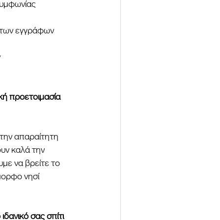
συμφωνίας
ητων εγγράφων
ν
κή προετοιμασία 
την απαραίτητη 
ουν καλά την 
με να βρείτε το 
μορφο νησί 
ιδανικό σας σπίτι 