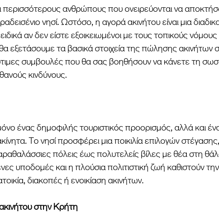
ι περισσότερους ανθρώπους που ονειρεύονται να αποκτήσο
ραδεισένιο νησί. Ωστόσο, η αγορά ακινήτου είναι μια διαδικα
ειδικά αν δεν είστε εξοικειωμένοι με τους τοπικούς νόμους κ
θα εξετάσουμε τα βασικά στοιχεία της πώλησης ακινήτων σ
ιμες συμβουλές που θα σας βοηθήσουν να κάνετε τη σωστή
θανούς κινδύνους.
μόνο ένας δημοφιλής τουριστικός προορισμός, αλλά και έν
ακίνητα. Το νησί προσφέρει μια ποικιλία επιλογών στέγασης
αραθαλάσσιες πόλεις έως πολυτελείς βίλες με θέα στη θάλ
ένες υποδομές και η πλούσια πολιτιστική ζωή καθιστούν την
ατοικία, διακοπές ή ενοικίαση ακινήτων.
 ακινήτου στην Κρήτη