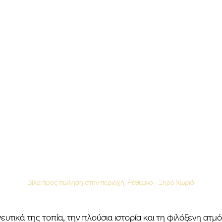
Βίλα προς πώληση στην περιοχή: Ρέθυμνο - Ξηρό Χωριό
ευτικά της τοπία, την πλούσια ιστορία και τη φιλόξενη ατμ