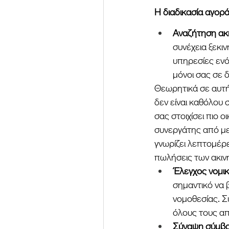
Η διαδικασία αγορ
Αναζήτηση ακι
συνέχεια ξεκι
υπηρεσίες ενό
μόνοι σας σε δ
Θεωρητικά σε αυτή 
δεν είναι καθόλου 
σας στοιχίσει πιο ο
συνεργάτης από μεσ
γνωρίζει λεπτομέρε
πωλήσεις των ακιν
Έλεγχος νομικ
σημαντικό να β
νομοθεσίας. Σ
όλους τους απ
Σύναψη σύμβα