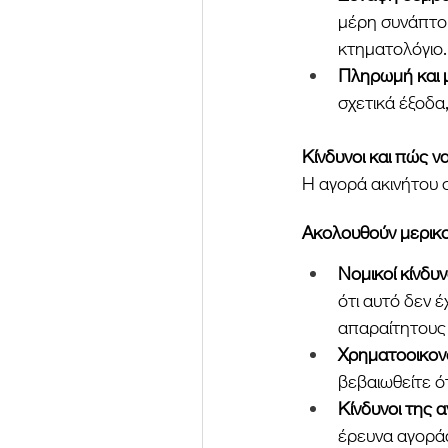
μέρη συνάπτου
κτηματολόγιο.
Πληρωμή και μ
σχετικά έξοδα,
Κίνδυνοι και πώς ν
Η αγορά ακινήτου σ
Ακολουθούν μερικο
Νομικοί κίνδυν
ότι αυτό δεν έ
απαραίτητους
Χρηματοοικονομ
βεβαιωθείτε ό
Κίνδυνοι της 
έρευνα αγοράς