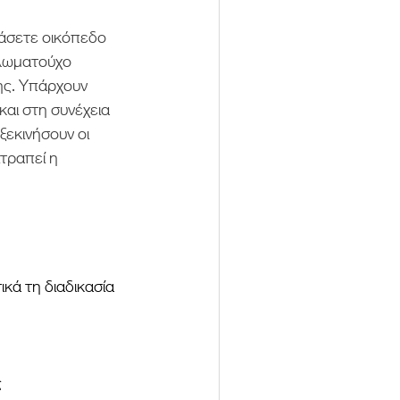
άσετε οικόπεδο 
πλωματούχο 
λης. Υπάρχουν 
αι στη συνέχεια 
εκινήσουν οι 
τραπεί η 
κά τη διαδικασία 
ς